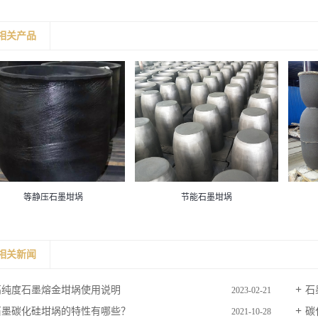
相关产品
等静压石墨坩埚
节能石墨坩埚
相关新闻
高纯度石墨熔金坩埚使用说明
石
2023-02-21
石墨碳化硅坩埚的特性有哪些？
碳
2021-10-28