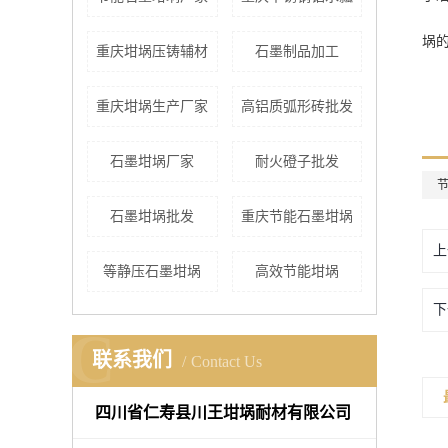
埚
重庆坩埚压铸辅材
石墨制品加工
重庆坩埚生产厂家
高铝质弧形砖批发
石墨坩埚厂家
耐火磴子批发
石墨坩埚批发
重庆节能石墨坩埚
上
等静压石墨坩埚
高效节能坩埚
下
C
联系我们
Contact Us
四川省仁寿县川王坩埚耐材有限公司