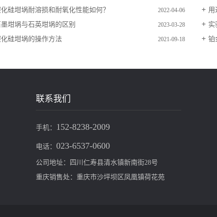
碳化硅坩埚耐溶损和耐氧化性能如何？
用
2022-04-06
石墨坩埚与石英坩埚的区别
实
2023-03-28
碳化硅坩埚的操作方法
铂
2021-09-18
联系我们
152-8238-2009
手机：
023-6537-0600
电话：
公司地址：四川仁寿县清水镇新南街28号
重庆销售处：重庆市沙坪坝区凤凰镇荷花苑