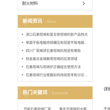
耐火材料
N
新闻资讯
News
进口石墨坩埚和复合铁坩埚的新产品特点
单面平板电脑持续碾压和双层平板电脑持续碾压区别
四川厂家阐述石墨坩埚的用途有哪些
轻金属合金熔解用坩埚的应用领域
石墨坩埚与坩埚炉正确组合使用方法
石墨坩埚行业根据如何持续思考和讨论中小结
K
详
热门关键词
Keywords
于
节能石墨坩埚厂家
重庆不锈钢铝水瓢