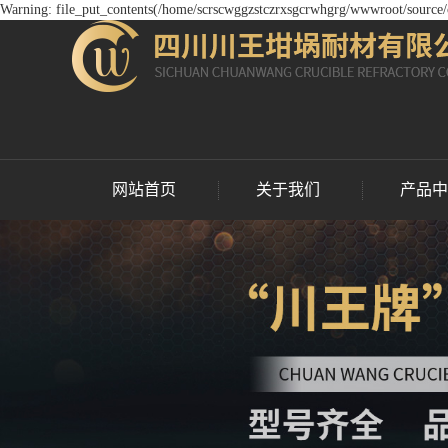
Warning: file_put_contents(/home/scrscwggzstczrxsgcrwhgrg/wwwroot/source/ca
网站首页
关于我们
产品