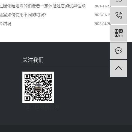
过碳化硅坩埚的消费者一定体验过它的优异性能
2021-11-23
验室如何使用不同的坩埚？
2023-01-19
1
金坩埚
2023-04-28
关注我们
扫一扫 微信咨询