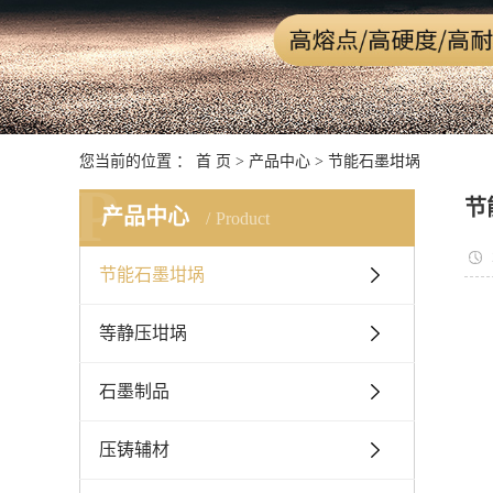
您当前的位置 ：
首 页
>
产品中心
>
节能石墨坩埚
P
节
产品中心
Product
节能石墨坩埚
等静压坩埚
石墨制品
压铸辅材