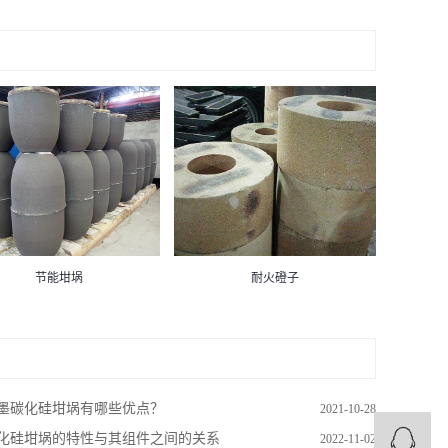
节能坩埚
耐火磴子
墨碳化硅坩埚有哪些优点？
2021-10-28
化硅坩埚的特性与其组件之间的关系
2022-11-02