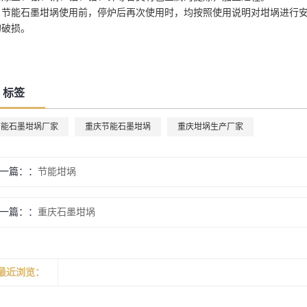
节能石墨坩埚使用前，停炉后再次使用时，均按照使用说明对坩埚进行
的破损。
标签
节能石墨坩埚厂家
重庆节能石墨坩埚
重庆坩埚生产厂家
一篇：
节能坩埚
一篇：
重庆石墨坩埚
最近浏览：