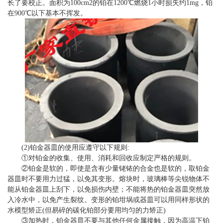
长了要校正。面积为100cm2的铂在1200℃燃烧1小时损失约1mg，铂
在900℃以下基本不挥发。
(2)铂金器皿的使用应遵守以下规则:
①对铂金的收集、使用、消耗和回收应制定严格的规则。
②铂金是软的，即使是含有少量铑铱的合金也是软的，取铂金
器皿时不要用力过猛，以免其变形。熔块时，玻璃棒等尖锐物体不
能从铂金器皿上刮下，以免损伤内壁；不能将热的铂金器皿突然放
入冷水中，以免产生裂纹。变形的铂坩埚或器皿可以用同样形状的
水模型矫正(但易碎的碳化铂部分要用均匀的力矫正)
③加热时，铂金器皿不要与其他任何金属接触，因为高温下铂