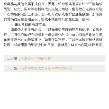
金容易与其他金属形成合金。因此，铂金坩埚须放在铂金三脚架或
陶瓷、粘土、应时等材料制成的支架上燃烧，也可放在电热板或装
有石棉板的电炉上加热，但不能与铁板或电炉丝直接接触。所使用
的坩埚钳应覆盖铂金头，镍或不锈钢钳只能在低温下使用。
(3)铂金器皿的清洗方法:
如果铂金器皿有斑点，可以先用盐酸或硝酸单独处理。如果不
行，可将焦硫酸钾在铂器皿中低温熔化5~10 min，倒出熔化物后将
铂器皿浸泡在盐酸溶液中。如果还是不行，可以再试试碳酸钠熔融
处理，或者用湿的细砂(过100目筛，也就是0.14 mm的网)轻轻摩擦。
上一篇：
蒸发皿和坩埚的区别
下一篇：
石墨坩埚给大家介绍坩埚钳的相关...