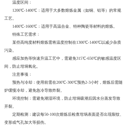
温度区间：
1200℃-1400℃：适用于大多数熔炼金属（如铜、铝等）的常规
工艺。
1400℃-1600℃：适用于高温合金、特种陶瓷等材料的熔炼。
特殊工艺需求：
某些高纯度材料熔炼需将温度控制在1300℃-1400℃以减少杂质
污染。
感应加热等快速升温工艺中，需避免315℃-650℃的敏感温度区
间，防止坩埚氧化。
注意事项：
预热与冷却：使用前需在200℃-300℃预热2-3小时，熔炼后需随
炉缓慢冷却，避免急冷导致炸裂。
环境控制：需避免潮湿环境，防止坩埚吸潮后因水分蒸发导致
开裂。
定期检测：建议每50-100次熔炼后检查坩埚表面是否出现裂纹、
变形或气孔加大等损伤。