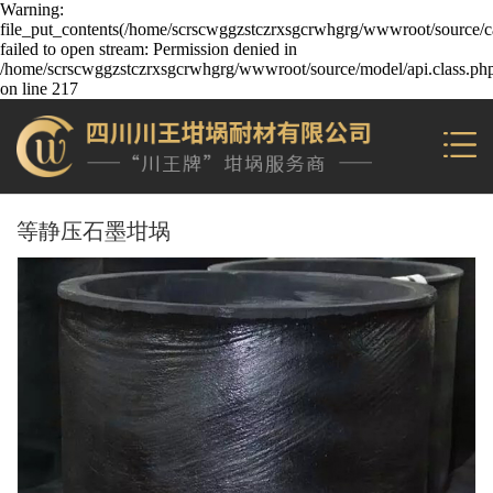
Warning:
file_put_contents(/home/scrscwggzstczrxsgcrwhgrg/wwwroot/source/ca
failed to open stream: Permission denied in
/home/scrscwggzstczrxsgcrwhgrg/wwwroot/source/model/api.class.ph
on line 217
等静压石墨坩埚