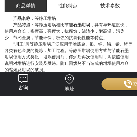
商品详情
性能特点
技术参数
产品名称
：等静压坩埚
产品特点
：等静压坩埚相比节能
石墨坩埚
，具有导热速度快，
使用寿命长，密度高，强度大，抗腐蚀，沾渣少，耐高温，污染
少，节约金属，节能环保，极强的抗氧化性能等特点。
“川王”牌等静压坩埚广泛应用于冶炼金、银、铜、铝、铅、锌等
各类有色金属的提炼，加工过程。等静压坩埚使用方式与节能石墨
坩埚使用方式类似，坩埚使用前，停炉后再次使用时，均按照使用
说明对坩埚进行安装及烘烤。防止因烘烤不当造成的坩埚使用寿命
的缩短及坩埚的破损。
等静压石墨坩埚
使用规范
1、安装前的准备工作
咨询
地址
1)检查坩埚炉内壁和炉底是否完好无损。
2)检查炉内是否有残余炉渣，如果有则要及时清除。
2、选择正确的坩埚底座
1)坩埚底座应与坩埚底部形状相同且尺寸略大(2GM左右)。
2)针对不同类型的坩埚炉，应选用合适高度的坩埚底座。
3)避免使用废旧坩埚底座，否则将大大缩短坩埚寿命。